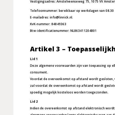
Vestigingsadres: Amstelveenseweg 75, 1075 VV Amste
Telefoonnummer: bereikbaar op werkdagen van 08.30 – 
E-mailadres: info@linnick.nl.
KvK-nummer: 84849363
Btw-identificatienummer: NL863411204B01
Artikel 3 – Toepasselijk
Lid 1
Deze algemene voorwaarden zijn van toepassing op el
consument.
Voordat de overeenkomst op afstand wordt gesloten, wo
zal voordat de overeenkomst op afstand wordt geslote
spoedig mogelijk kosteloos worden toegezonden.
Lid 2
Indien de overeenkomst op afstand elektronisch wordt 
algemene voorwaarden langs elektronische weg aan de