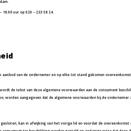
rdam.
18.00 uur op 020 – 233 58 24.
heid
k aanbod van de ondernemer en op elke tot stand gekomen overeenkomst 
rdt de tekst van deze algemene voorwaarden aan de consument beschikbaar 
n, worden aangegeven dat de algemene voorwaarden bij de ondernemer zij
gesloten, kan in afwijking van het vorige lid en voordat de overeenkomst 
 consument ter beschikking worden gesteld op zodanige wijze dat deze 