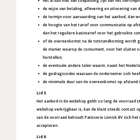
het al dan niet van toepassing zijn van het herroepi
de wijze van betaling, aflevering en uitvoering van
de termijn voor aanvaarding van het aanbod, dan w
de hoogte van het tarief voor communicatie op afs
dan het reguliere basistarief voor het gebruikte c
of de overeenkomst na de totstandkoming wordt gea
de manier waarop de consument, voor het sluiten 
herstellen;
de eventuele andere talen waarin, naast het Neder
de gedragscodes waaraan de ondernemer zich heef
de minimale duur van de overeenkomst op afstand i
Lid 5
Het aanbod in de webshop geldt zo lang de voorraad st
webshop verkrijgbaar is, kan de klant steeds contact opn
van de voorraad behoudt Patisserie Linnick BV zich het 
accepteren.
Lid 6