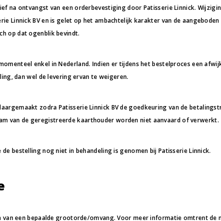
tief na ontvangst van een orderbevestiging door Patisserie Linnick. Wijzigi
serie Linnick BV en is gelet op het ambachtelijk karakter van de aangebode
ch op dat ogenblik bevindt.
n momenteel enkel in Nederland. Indien er tijdens het bestelproces een af
lling, dan wel de levering ervan te weigeren.
klaargemaakt zodra Patisserie Linnick BV de goedkeuring van de betalingst
aam van de geregistreerde kaarthouder worden niet aanvaard of verwerkt.
 de bestelling nog niet in behandeling is genomen bij Patisserie Linnick.
e
ingen van een bepaalde grootorde/omvang. Voor meer informatie omtrent de 