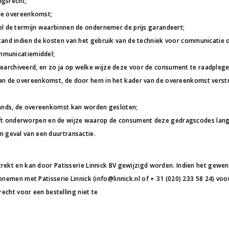
ngsrecht;
 de overeenkomst;
el de termijn waarbinnen de ondernemer de prijs garandeert;
tand indien de kosten van het gebruik van de techniek voor communicatie
ommunicatiemiddel;
rchiveerd, en zo ja op welke wijze deze voor de consument te raadplegen
van de overeenkomst, de door hem in het kader van de overeenkomst verst
lands, de overeenkomst kan worden gesloten;
t onderworpen en de wijze waarop de consument deze gedragscodes langs
n geval van een duurtransactie.
rekt en kan door Patisserie Linnick BV gewijzigd worden. Indien het gewen
emen met Patisserie Linnick (info@linnick.nl of + 31 (020) 233 58 24) voor m
recht voor een bestelling niet te