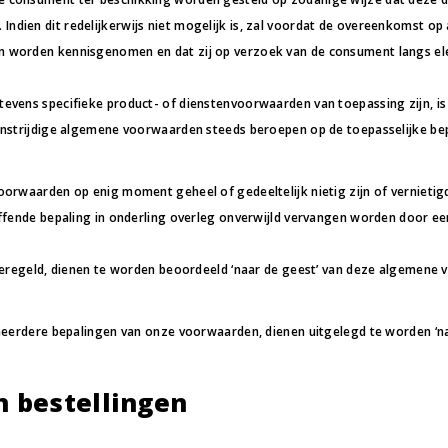
dien dit redelijkerwijs niet mogelijk is, zal voordat de overeenkomst o
 worden kennisgenomen en dat zij op verzoek van de consument langs ele
evens specifieke product- of dienstenvoorwaarden van toepassing zijn, is
nstrijdige algemene voorwaarden steeds beroepen op de toepasselijke bep
orwaarden op enig moment geheel of gedeeltelijk nietig zijn of vernietig
ffende bepaling in onderling overleg onverwijld vervangen worden door een
 geregeld, dienen te worden beoordeeld ‘naar de geest’ van deze algemene
 meerdere bepalingen van onze voorwaarden, dienen uitgelegd te worden ‘
n bestellingen